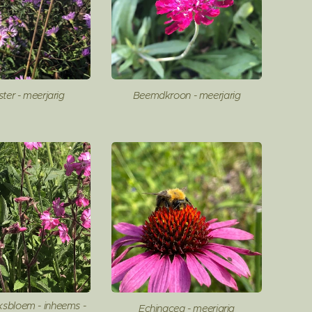
ster - meerjarig
Beemdkroon - meerjarig
sbloem - inheems -
Echinacea - meerjarig