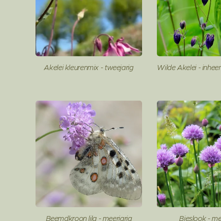
Akelei kleurenmix - tweejarig
Wilde Akelei - inhee
Beemdkroon lila - meerjarig
Bieslook - me