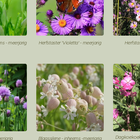
ms - meerjarig
Herfstaster 'Violetta' - meerjarig
Herfsta
Dagkoekoek
erjarig
Blaassilene - inheems -meerjarig