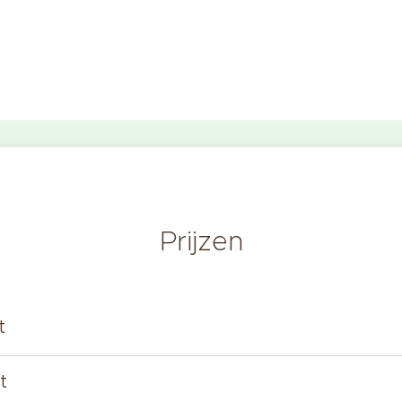
Prijzen
ot
ot